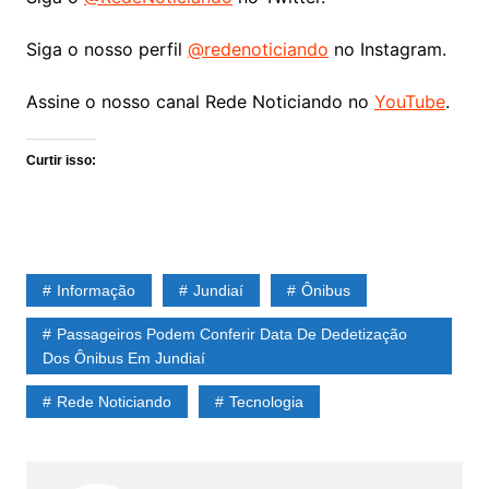
Siga o nosso perfil
@redenoticiando
no Instagram.
Assine o nosso canal Rede Noticiando no
YouTube
.
Curtir isso:
Informação
Jundiaí
Ônibus
Passageiros Podem Conferir Data De Dedetização
Dos Ônibus Em Jundiaí
Rede Noticiando
Tecnologia