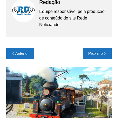
Redação
Equipe responsável pela produção
de conteúdo do site Rede
Noticiando.
Navegação
Anterior
Próximo
de
Post