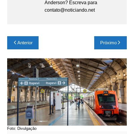
Anderson? Escreva para
contato@noticiando.net
Navegação
Anterior
Próximo
de
Post
Foto: Divulgação