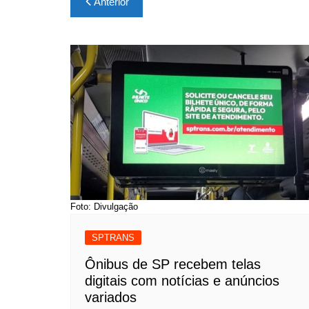
Anterior
de
Post
Foto: Divulgação
SPTRANS
Ônibus de SP recebem telas
digitais com notícias e anúncios
variados