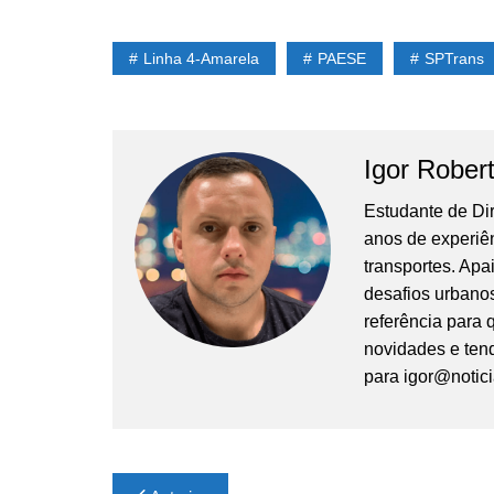
Linha 4-Amarela
PAESE
SPTrans
Igor Rober
Estudante de Di
anos de experiê
transportes. Apa
desafios urbanos
referência para
novidades e tend
para
igor@notic
Navegação