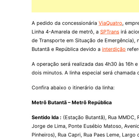
A pedido da concessionária
ViaQuatro
, empr
Linha 4-Amarela de metrô, a
SPTrans
irá aci
de Transporte em Situação de Emergência), n
Butantã e República devido a
interdição
refer
A operação será realizada das 4h30 às 16h e 
dois minutos. A linha especial será chamada 
Confira abaixo o itinerário da linha:
Metrô Butantã – Metrô República
Sentido Ida :
(Estação Butantã), Rua MMDC, Ru
Jorge de Lima, Ponte Eusébio Matoso, Avenid
Pinheiros), Rua Capri, Rua Paes Leme, Largo 