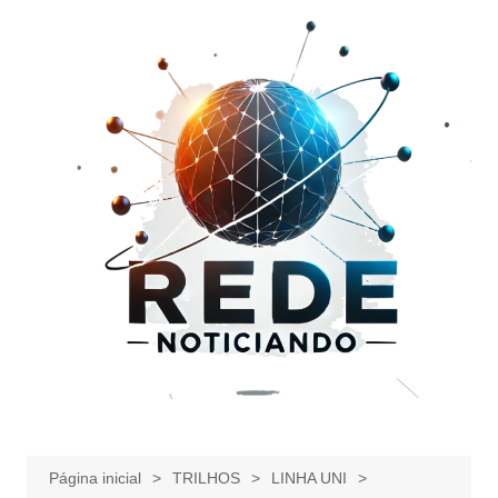
Ir
para
o
conteúdo
Página inicial
TRILHOS
LINHA UNI