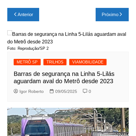
Navegação
Anterior
Próximo
de
Post
Foto: Reprodução/SP 2
METRÔ SP
TRILHOS
VIAMOBILIDADE
Barras de segurança na Linha 5-Lilás
aguardam aval do Metrô desde 2023
Igor Roberto
09/05/2025
0