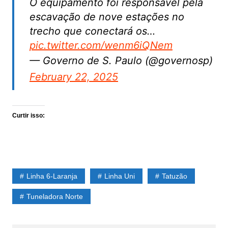
O equipamento foi responsável pela
escavação de nove estações no
trecho que conectará os…
pic.twitter.com/wenm6iQNem
— Governo de S. Paulo (@governosp)
February 22, 2025
Curtir isso:
Linha 6-Laranja
Linha Uni
Tatuzão
Tuneladora Norte