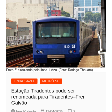
Frota E circulando pela linha 1-Azul (Foto: Rodrigo Thauam)
LINHA 1-AZUL
METRÔ SP
Estação Tiradentes pode ser
renomeada para Tiradentes–Frei
Galvão
Igor Roberto
11/04/2025
0