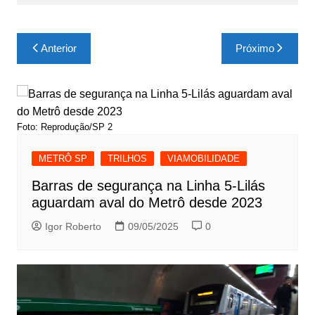
Navegação
Anterior
Próximo
de
Post
Foto: Reprodução/SP 2
METRÔ SP
TRILHOS
VIAMOBILIDADE
Barras de segurança na Linha 5-Lilás
aguardam aval do Metrô desde 2023
Igor Roberto
09/05/2025
0