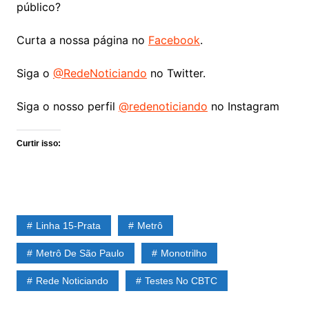
público?
Curta a nossa página no
Facebook
.
Siga o
@RedeNoticiando
no Twitter.
Siga o nosso perfil
@redenoticiando
no Instagram
Curtir isso:
Linha 15-Prata
Metrô
Metrô De São Paulo
Monotrilho
Rede Noticiando
Testes No CBTC