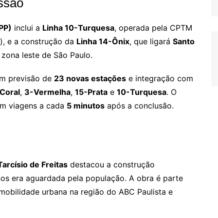
ssão
PP)
inclui a
Linha 10-Turquesa
, operada pela CPTM
), e a construção da
Linha 14-Ônix
, que ligará
Santo
 zona leste de São Paulo.
om previsão de
23 novas estações
e integração com
Coral
,
3-Vermelha
,
15-Prata
e
10-Turquesa
. O
om viagens a cada
5 minutos
após a conclusão.
Tarcísio de Freitas
destacou a construção
nos era aguardada pela população. A obra é parte
 mobilidade urbana na região do ABC Paulista e