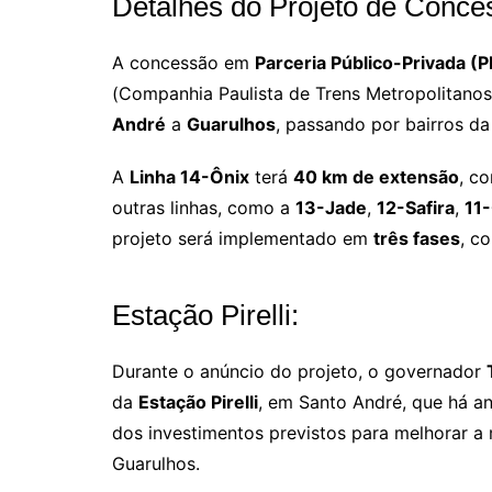
Detalhes do Projeto de Conce
A concessão em
Parceria Público-Privada (P
(Companhia Paulista de Trens Metropolitanos
André
a
Guarulhos
, passando por bairros da
A
Linha 14-Ônix
terá
40 km de extensão
, c
outras linhas, como a
13-Jade
,
12-Safira
,
11-
projeto será implementado em
três fases
, c
Estação Pirelli:
Durante o anúncio do projeto, o governador
da
Estação Pirelli
, em Santo André, que há a
dos investimentos previstos para melhorar a
Guarulhos.