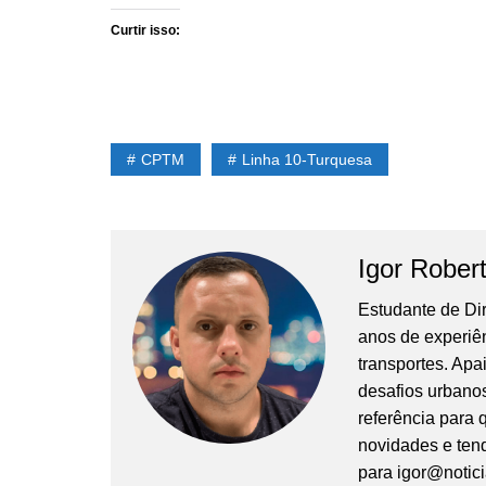
Curtir isso:
CPTM
Linha 10-Turquesa
Igor Rober
Estudante de Di
anos de experiê
transportes. Apa
desafios urbanos
referência para
novidades e tend
para
igor@notic