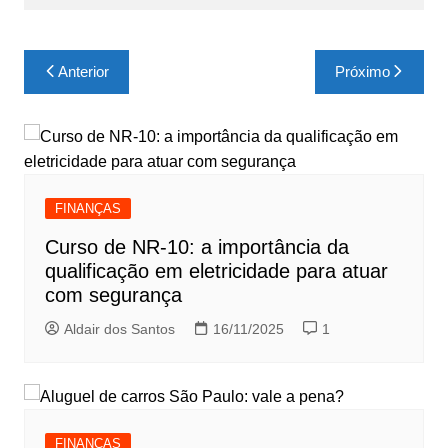
Navegação
Anterior
Próximo
de
Post
FINANÇAS
Curso de NR-10: a importância da
qualificação em eletricidade para atuar
com segurança
Aldair dos Santos
16/11/2025
1
FINANÇAS