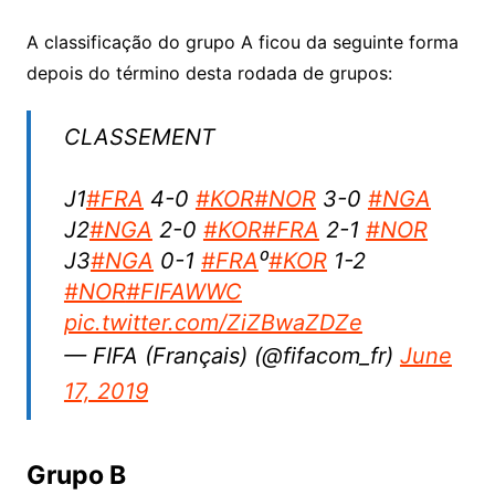
A classificação do grupo A ficou da seguinte forma
depois do término desta rodada de grupos:
CLASSEMENT
J1
#FRA
4-0
#KOR
#NOR
3-0
#NGA
J2
#NGA
2-0
#KOR
#FRA
2-1
#NOR
J3
#NGA
0-1
#FRA
⁰
#KOR
1-2
#NOR
#FIFAWWC
pic.twitter.com/ZiZBwaZDZe
— FIFA (Français) (@fifacom_fr)
June
17, 2019
Grupo B