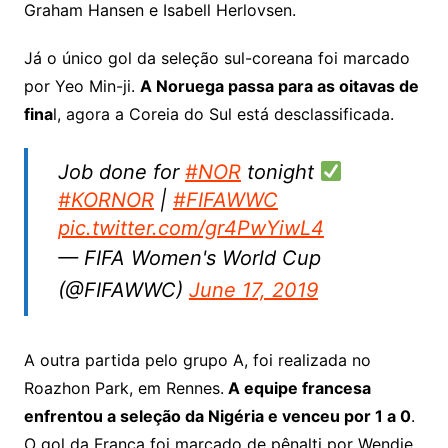
Graham Hansen e Isabell Herlovsen.
Já o único gol da seleção sul-coreana foi marcado
por Yeo Min-ji.
A Noruega passa para as oitavas de
fina
l, agora a Coreia do Sul está desclassificada.
Job done for
#NOR
tonight
#KORNOR
|
#FIFAWWC
pic.twitter.com/gr4PwYiwL4
— FIFA Women's World Cup
(@FIFAWWC)
June 17, 2019
A outra partida pelo grupo A, foi realizada no
Roazhon Park, em Rennes.
A equipe francesa
enfrentou a seleção da Nigéria e venceu por 1 a 0
.
O gol da França foi marcado de pênalti por Wendie