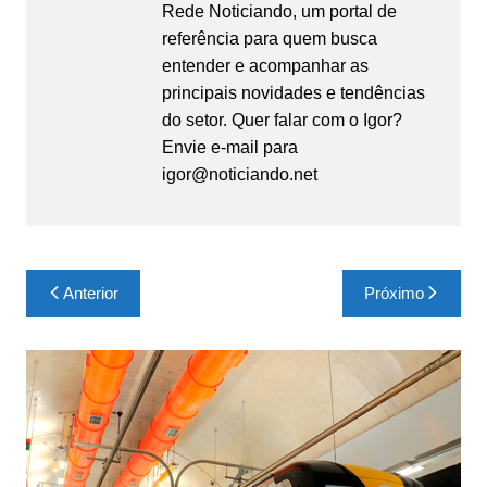
Rede Noticiando, um portal de
referência para quem busca
entender e acompanhar as
principais novidades e tendências
do setor. Quer falar com o Igor?
Envie e-mail para
igor@noticiando.net
Navegação
Anterior
Próximo
de
Post