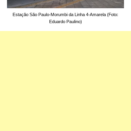
Estação São Paulo-Morumbi da Linha 4-Amarela (Foto:
Eduardo Paulino)