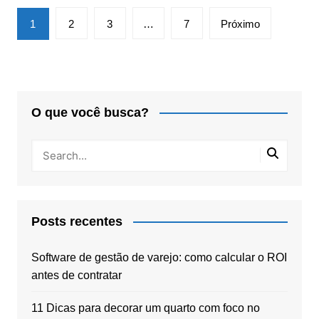
Paginação
1
2
3
…
7
Próximo
de
posts
O que você busca?
Posts recentes
Software de gestão de varejo: como calcular o ROI
antes de contratar
11 Dicas para decorar um quarto com foco no