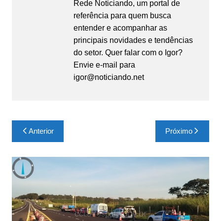
Rede Noticiando, um portal de
referência para quem busca
entender e acompanhar as
principais novidades e tendências
do setor. Quer falar com o Igor?
Envie e-mail para
igor@noticiando.net
Navegação
Anterior
Próximo
de
Post