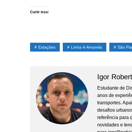
Curtir isso:
Estações
Linha 4-Amarela
São Pa
Igor Rober
Estudante de Di
anos de experiê
transportes. Apa
desafios urbanos
referência para
novidades e tend