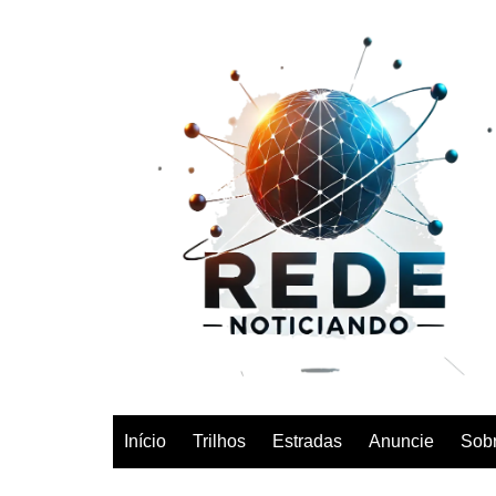
Ir
para
o
conteúdo
Início
Trilhos
Estradas
Anuncie
Sob