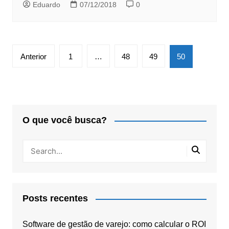
Eduardo
07/12/2018
0
Paginação
Anterior
1
…
48
49
50
de
posts
O que você busca?
Posts recentes
Software de gestão de varejo: como calcular o ROI