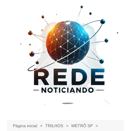
Ir
para
o
conteúdo
Página inicial
TRILHOS
METRÔ SP