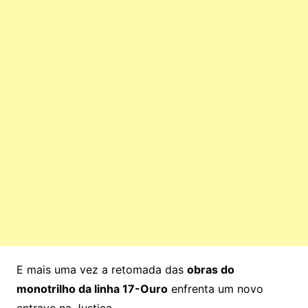
E mais uma vez a retomada das
obras do
monotrilho da linha 17-Ouro
enfrenta um novo
entrave na Justiça.