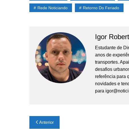
Rede Noticiando
Retorno Do Feriado
Igor Rober
Estudante de Di
anos de experiê
transportes. Apa
desafios urbanos
referência para
novidades e tend
para
igor@notic
Navegação
Anterior