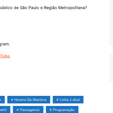
público de São Paulo e Região Metropolitana?
gram.
uTube
.
s
Horário De Abertura
Linha 1-Azul
etrô
Passageiros
Programação