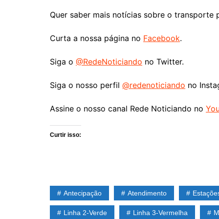
Quer saber mais notícias sobre o transporte 
Curta a nossa página no
Facebook
.
Siga o
@RedeNoticiando
no Twitter.
Siga o nosso perfil
@redenoticiando
no Insta
Assine o nosso canal Rede Noticiando no
Yo
Curtir isso:
Antecipação
Atendimento
Estaçõe
Linha 2-Verde
Linha 3-Vermelha
M