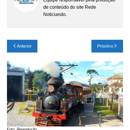
de conteúdo do site Rede
Noticiando.
Navegação
Anterior
Próximo
de
Post
Foto: Reprodução