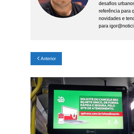
desafios urbanos
referência para
novidades e tend
para
igor@notic
Navegação
Anterior
de
Post