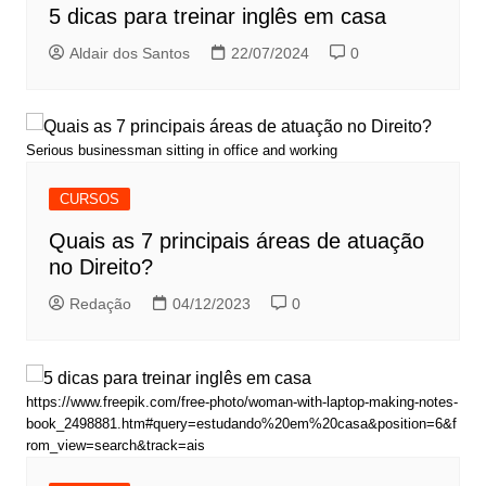
5 dicas para treinar inglês em casa
Aldair dos Santos
22/07/2024
0
Serious businessman sitting in office and working
CURSOS
Quais as 7 principais áreas de atuação
no Direito?
Redação
04/12/2023
0
https://www.freepik.com/free-photo/woman-with-laptop-making-notes-
book_2498881.htm#query=estudando%20em%20casa&position=6&f
rom_view=search&track=ais