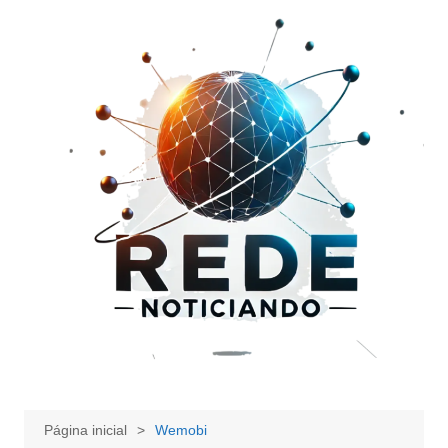
Ir
para
o
conteúdo
Página inicial
Wemobi