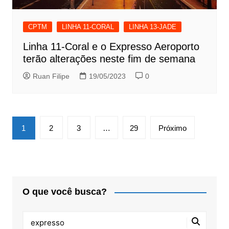
CPTM
LINHA 11-CORAL
LINHA 13-JADE
Linha 11-Coral e o Expresso Aeroporto
terão alterações neste fim de semana
Ruan Filipe
19/05/2023
0
Paginação
1
2
3
…
29
Próximo
de
posts
O que você busca?